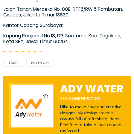
Jalan Tanah Merdeka No. 80B, RT.15/RW.5 Rambutan,
Ciracas, Jakarta Timur 13830
Kantor Cabang Surabaya:
Kupang Panjaan I No.18, DR. Soetomo, Kec. Tegalsari,
Kota SBY, Jawa Timur 60264
TAGS :
FILTER AIR
ADY WATER
SEO CONSTRUCTION
I like to make cool and creative
designs. My design stash is
always full of refreshing ideas.
Feel free to take a look around
my Vcard.