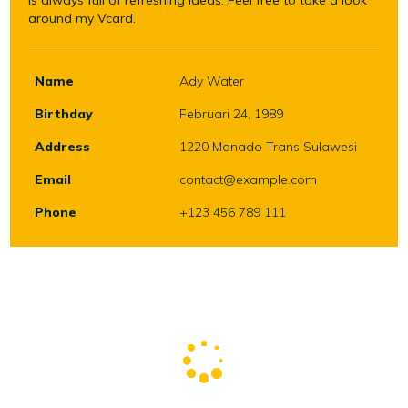
is always full of refreshing ideas. Feel free to take a look
around my Vcard.
Name
Ady Water
Birthday
Februari 24, 1989
Address
1220 Manado Trans Sulawesi
Email
contact@example.com
Phone
+123 456 789 111