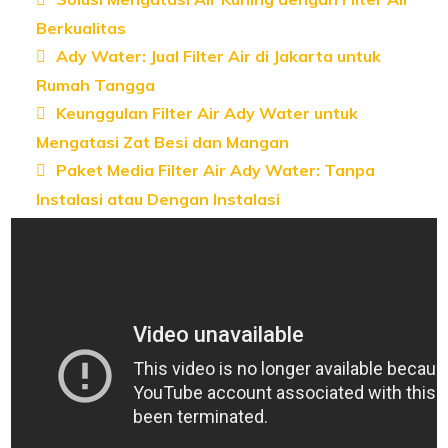
Berkualitas
Ady Water: Jual Filter Air di Jakarta untuk
Rumah Tangga
Keunggulan Filter Air Ady Water untuk
Mengatasi Zat Besi dan Mangan
Paket Media Filter Air Ady Water: Tanpa
Instalasi atau Dengan Instalasi