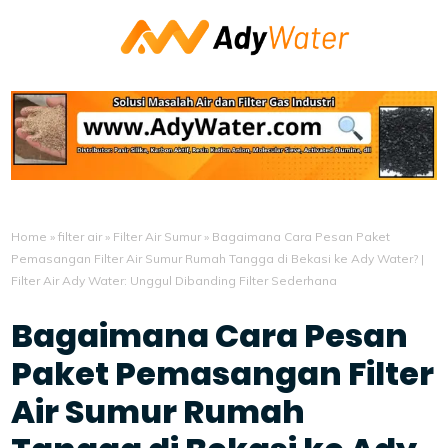
Home
»
filter air
»
Filter Air Sumur
»
Bagaimana Cara Pesan Paket
Pemasangan Filter Air Sumur Rumah Tangga di Bekasi ke Ady Water? |
Filter Air Ady Water: Unggul Dibanding Filter Sederhana
Bagaimana Cara Pesan
Paket Pemasangan Filter
Air Sumur Rumah