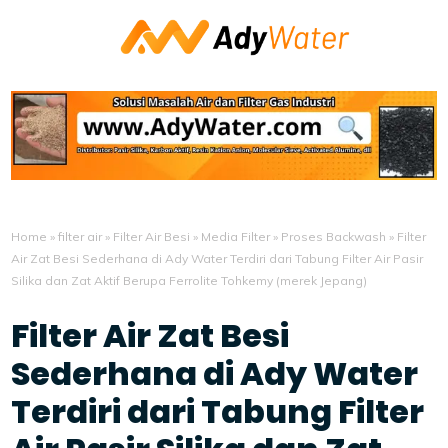
Home
»
filter air
»
Filter Air Besi
»
Media Filter
»
Proses Backwash
»
Filter
Air Zat Besi Sederhana di Ady Water Terdiri dari Tabung Filter Air Pasir
Silika dan Zat Aktif Berupa Ferrolite Tohkemy (merek Jepang)
Filter Air Zat Besi
Sederhana di Ady Water
Terdiri dari Tabung Filter